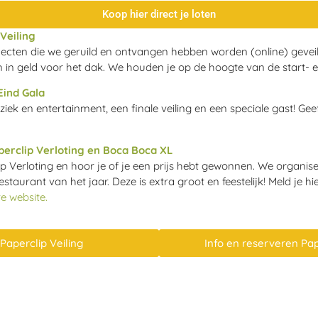
Koop hier direct je loten
Veiling
jecten die we geruild en ontvangen hebben worden (online) gevei
in geld voor het dak. We houden je op de hoogte van de start- 
Eind Gala
ziek en entertainment, een finale veiling en een speciale gast! Gee
perclip Verloting en Boca Boca XL
ip Verloting en hoor je of je een prijs hebt gewonnen. We organi
staurant van het jaar. Deze is extra groot en feestelijk! Meld je h
re website.
 Paperclip Veiling
Info en reserveren Pap