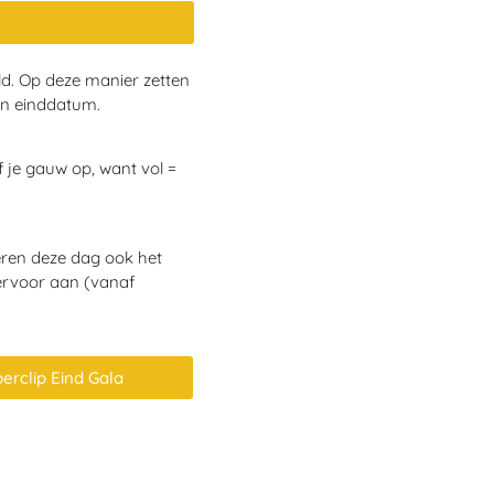
ld. Op deze manier zetten
en einddatum.
f je gauw op, want vol =
seren deze dag ook het
iervoor aan (vanaf
erclip Eind Gala