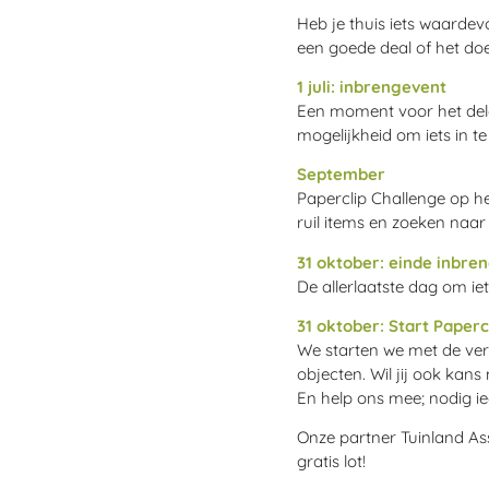
Heb je thuis iets waardev
een goede deal of het do
1 juli: inbrengevent
Een moment voor het dele
mogelijkheid om iets in t
September
Paperclip Challenge op he
ruil items en zoeken naar
31 oktober: einde inbre
De allerlaatste dag om ie
31 oktober: Start Paperc
We starten we met de verk
objecten. Wil jij ook kan
En help ons mee; nodig ie
Onze partner Tuinland Ass
gratis lot!