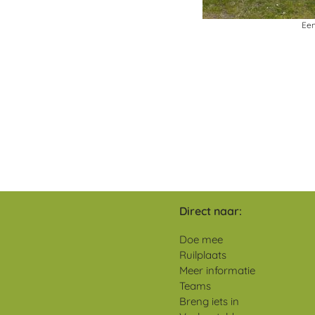
Een
Direct naar:
Doe mee
Ruilplaats
Meer informatie
Teams
Breng iets in