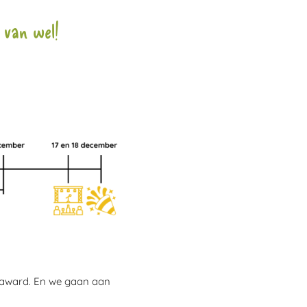
 van wel!
ip award. En we gaan aan