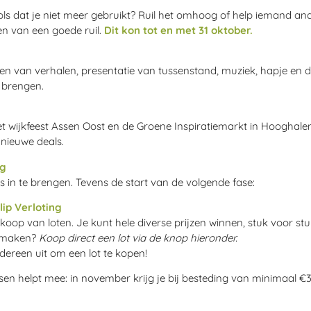
ols dat je niet meer gebruikt? Ruil het omhoog of help iemand and
en van een goede ruil.
Dit kon tot en met 31 oktober.
n van verhalen, presentatie van tussenstand, muziek, hapje en 
e brengen.
t wijkfeest Assen Oost en de Groene Inspiratiemarkt in Hooghale
 nieuwe deals.
ng
ts in te brengen. Tevens de start van de volgende fase:
lip Verloting
oop van loten. Je kunt hele diverse prijzen winnen, stuk voor st
s maken?
Koop direct een lot via de knop hieronder.
dereen uit om een lot te kopen!
en helpt mee: in november krijg je bij besteding van minimaal €3