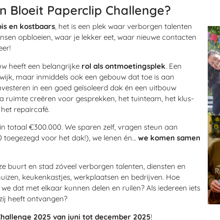
n Bloeit Paperclip Challenge?
ois en kostbaars
, het is een plek waar verborgen talenten
sen opbloeien, waar je lekker eet, waar nieuwe contacten
eer!
w heeft een belangrijke
rol als ontmoetingsplek
. Een
 wijk, maar inmiddels ook een gebouw dat toe is aan
investeren in een goed geïsoleerd dak én een uitbouw
tra ruimte creëren voor gesprekken, het tuinteam, het klus-
het repaircafé.
 in totaal €300.000. We sparen zelf, vragen steun aan
00 toegezegd voor het dak!), we lenen én…
we komen samen
ze buurt en stad zóveel verborgen talenten, diensten en
huizen, keukenkastjes, werkplaatsen en bedrijven. Hoe
s we dat met elkaar kunnen delen en ruilen? Als iedereen iets
 zij heeft ontvangen?
Challenge 2025 van juni tot december 2025
!