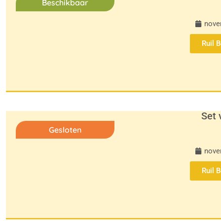
Beschikbaar
nove
Ruil 
Set 
Gesloten
nove
Ruil 