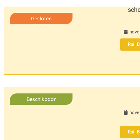
sch
Gesloten
nove
Ruil 
Beschikbaar
nove
Ruil 