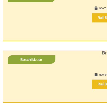
nove
Ruil 
Br
Beschikbaar
nove
Ruil 