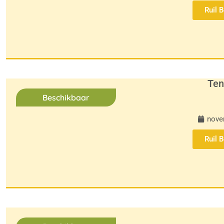
Ruil 
Ten
Beschikbaar
nove
Ruil 