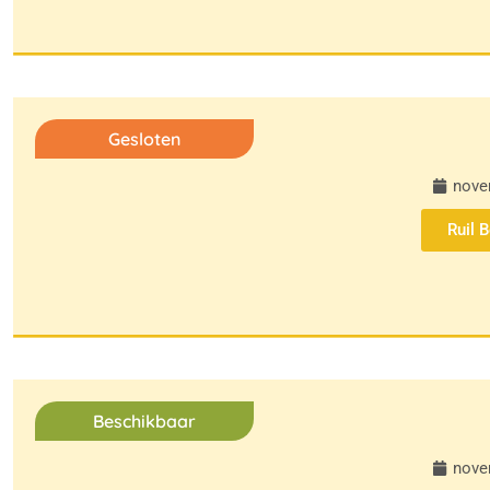
Gesloten
nove
Ruil 
Beschikbaar
nove