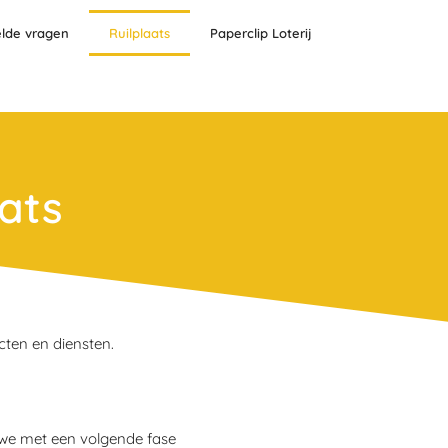
elde vragen
Ruilplaats
Paperclip Loterij
aats
cten en diensten.
 we met een volgende fase