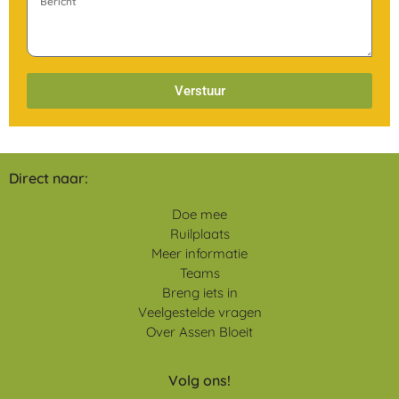
Verstuur
Direct naar:
Doe mee
Ruilplaats
Meer informatie
Teams
Breng iets in
Veelgestelde vragen
Over Assen Bloeit
Volg ons!