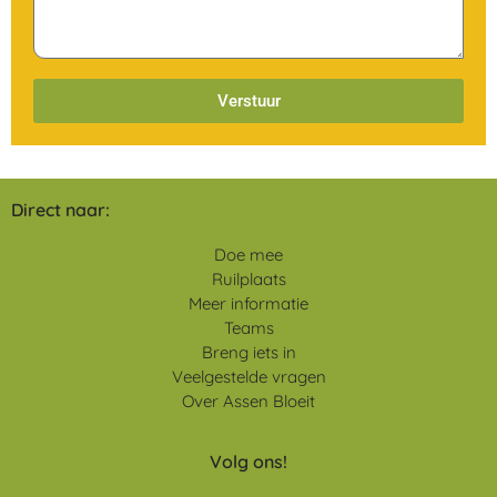
Verstuur
Direct naar:
Doe mee
Ruilplaats
Meer informatie
Teams
Breng iets in
Veelgestelde vragen
Over Assen Bloeit
Volg ons!