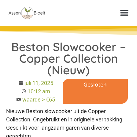
Meer inf
Veelgestelde vr
Paperclip Loter
Beston Slowcooker –
Copper Collection
(Nieuw)
juli 11, 2025
Gesloten
10:12 am
waarde > €65
Nieuwe Beston slowcooker uit de Copper
Collection. Ongebruikt en in originele verpakking.
Geschikt voor langzaam garen van diverse
gerechten.