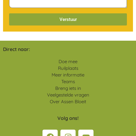
Verstuur
Direct naar:
Doe mee
Ruilplaats
Meer informatie
Teams
Breng iets in
Veelgestelde vragen
Over Assen Bloeit
Volg ons!