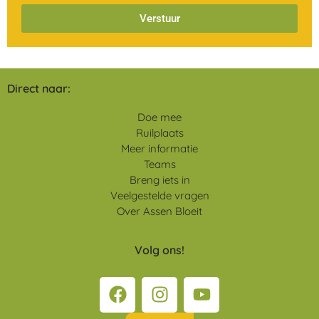
Verstuur
Direct naar:
Doe mee
Ruilplaats
Meer informatie
Teams
Breng iets in
Veelgestelde vragen
Over Assen Bloeit
Volg ons!