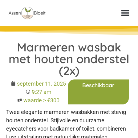
Meer inf
Veelgestelde vr
Paperclip Loter
Marmeren wasbak
met houten onderstel
(2x)
september 11, 2025
Beschikbaar
9:27 am
waarde > €300
Twee elegante marmeren wasbakken met stevig
houten onderstel. Stijlvolle en duurzame
eyecatchers voor badkamer of toilet, combineren
luxe uitstraling met natuurlijke materialen.