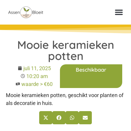
Meer inf
Veelgestelde vr
Paperclip Loter
Mooie keramieken
potten
juli 11, 2025
Beschikbaar
10:20 am
waarde > €60
Mooie keramieken potten, geschikt voor planten of
als decoratie in huis.