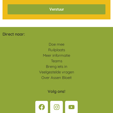
Verstuur
Direct naar:
Doe mee
Ruilplaats
Meer informatie
Teams
Breng iets in
Veelgestelde vragen
Over Assen Bloeit
Volg ons!