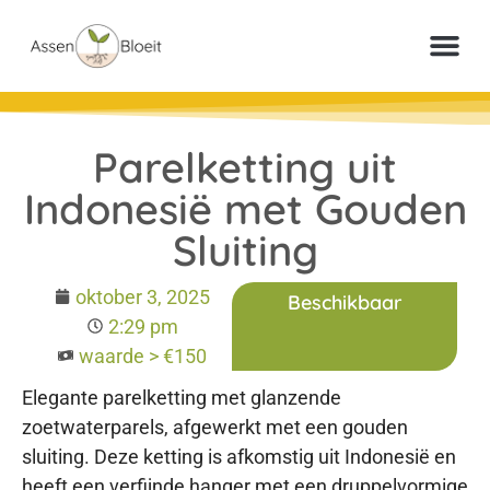
Meer inf
Veelgestelde vr
Paperclip Loter
Parelketting uit
Indonesië met Gouden
Sluiting
oktober 3, 2025
Beschikbaar
2:29 pm
waarde > €150
Elegante parelketting met glanzende
zoetwaterparels, afgewerkt met een gouden
sluiting. Deze ketting is afkomstig uit Indonesië en
heeft een verfijnde hanger met een druppelvormige