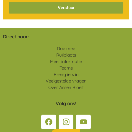
Verstuur
Direct naar:
Doe mee
Ruilplaats
Meer informatie
Teams
Breng iets in
Veelgestelde vragen
Over Assen Bloeit
Volg ons!