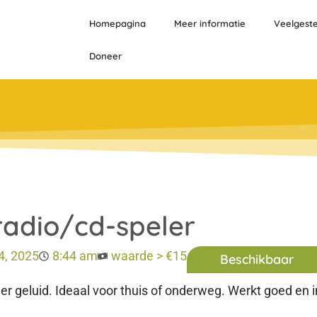
Homepagina
Meer informatie
Veelgest
Doneer
 radio/cd-speler
24, 2025
8:44 am
waarde > €15
Beschikbaar
r geluid. Ideaal voor thuis of onderweg. Werkt goed en i