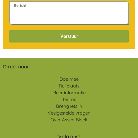
Verstuur
Direct naar:
Doe mee
Ruilplaats
Meer informatie
Teams
Breng iets in
Veelgestelde vragen
Over Assen Bloeit
Volg ons!